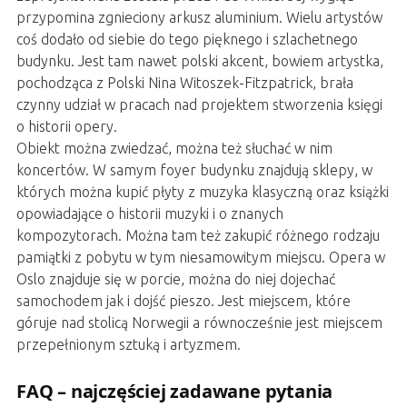
przypomina zgnieciony arkusz aluminium. Wielu artystów
coś dodało od siebie do tego pięknego i szlachetnego
budynku. Jest tam nawet polski akcent, bowiem artystka,
pochodząca z Polski Nina Witoszek-Fitzpatrick, brała
czynny udział w pracach nad projektem stworzenia księgi
o historii opery.
Obiekt można zwiedzać, można też słuchać w nim
koncertów. W samym foyer budynku znajdują sklepy, w
których można kupić płyty z muzyka klasyczną oraz książki
opowiadające o historii muzyki i o znanych
kompozytorach. Można tam też zakupić różnego rodzaju
pamiątki z pobytu w tym niesamowitym miejscu. Opera w
Oslo znajduje się w porcie, można do niej dojechać
samochodem jak i dojść pieszo. Jest miejscem, które
góruje nad stolicą Norwegii a równocześnie jest miejscem
przepełnionym sztuką i artyzmem.
FAQ – najczęściej zadawane pytania