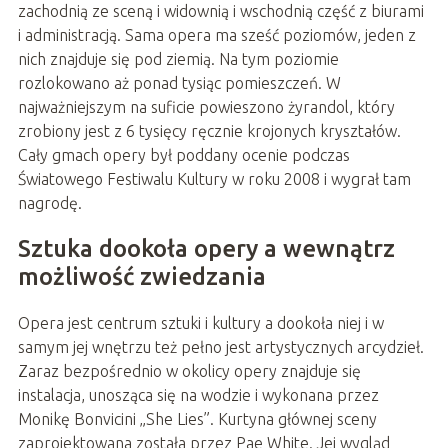
zachodnią ze sceną i widownią i wschodnią część z biurami
i administracją. Sama opera ma sześć poziomów, jeden z
nich znajduje się pod ziemią. Na tym poziomie
rozlokowano aż ponad tysiąc pomieszczeń. W
najważniejszym na suficie powieszono żyrandol, który
zrobiony jest z 6 tysięcy ręcznie krojonych kryształów.
Cały gmach opery był poddany ocenie podczas
Światowego Festiwalu Kultury w roku 2008 i wygrał tam
nagrodę.
Sztuka dookoła opery a wewnątrz
możliwość zwiedzania
Opera jest centrum sztuki i kultury a dookoła niej i w
samym jej wnętrzu też pełno jest artystycznych arcydzieł.
Zaraz bezpośrednio w okolicy opery znajduje się
instalacja, unosząca się na wodzie i wykonana przez
Monikę Bonvicini „She Lies”. Kurtyna głównej sceny
zaprojektowana została przez Pae White. Jej wygląd