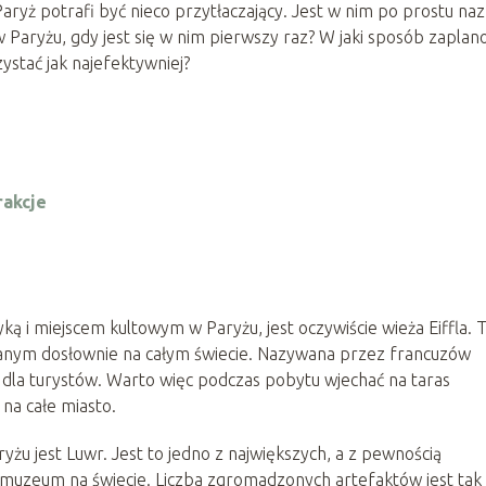
aryż potrafi być nieco przytłaczający. Jest w nim po prostu na
 Paryżu, gdy jest się w nim pierwszy raz? W jaki sposób zapla
ystać jak najefektywniej?
rakcje
yką i miejscem kultowym w Paryżu, jest oczywiście wieża Eiffla. 
znanym dosłownie na całym świecie. Nazywana przez francuzów
 dla turystów. Warto więc podczas pobytu wjechać na taras
na całe miasto.
u jest Luwr. Jest to jedno z największych, a z pewnością
ci muzeum na świecie. Liczba zgromadzonych artefaktów jest tak