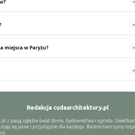
ów?
?
ia miejsca w Paryżu?
Redakcja cudaarchitektury.pl
.pl z pasją zgłębia świat domu, budownictwa i ogrodu. Uwielbiam
 stają się jasne i przystępne dla każdego. Razem tworzymy inspi
ni.