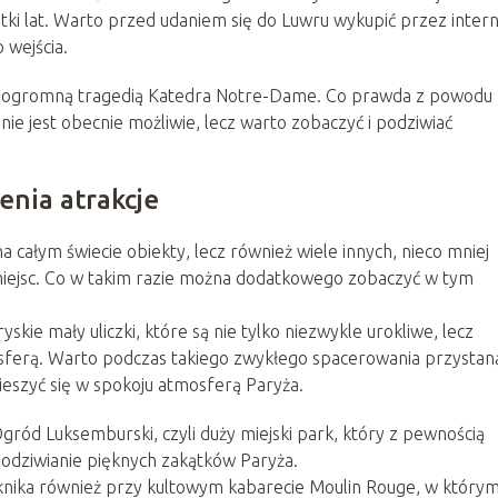
iątki lat. Warto przed udaniem się do Luwru wykupić przez inter
 wejścia.
ta ogromną tragedią Katedra Notre-Dame. Co prawda z powodu
e jest obecnie możliwie, lecz warto zobaczyć i podziwiać
enia atrakcje
a całym świecie obiekty, lecz również wiele innych, nieco mniej
 miejsc. Co w takim razie można dodatkowego zobaczyć w tym
ie mały uliczki, które są nie tylko niezwykle urokliwe, lecz
sferą. Warto podczas takiego zwykłego spacerowania przystaną
cieszyć się w spokoju atmosferą Paryża.
ród Luksemburski, czyli duży miejski park, który z pewnością
odziwianie pięknych zakątków Paryża.
knika również przy kultowym kabarecie Moulin Rouge, w który