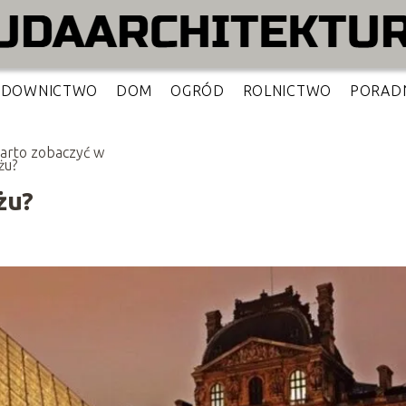
UDOWNICTWO
DOM
OGRÓD
ROLNICTWO
PORAD
arto zobaczyć w
żu?
żu?