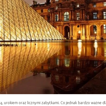
ią, urokiem oraz licznymi zabytkami. Co jednak bardzo ważne dl