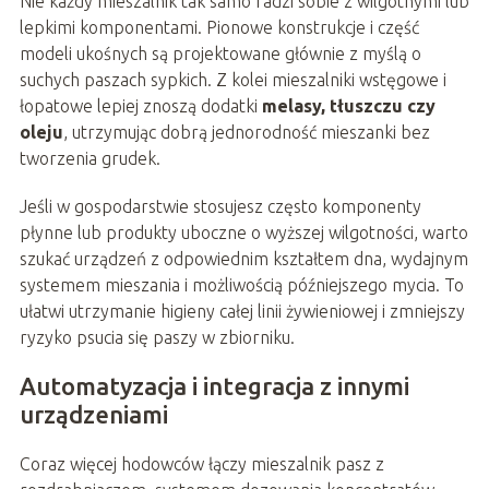
Nie każdy mieszalnik tak samo radzi sobie z wilgotnymi lub
lepkimi komponentami. Pionowe konstrukcje i część
modeli ukośnych są projektowane głównie z myślą o
suchych paszach sypkich. Z kolei mieszalniki wstęgowe i
łopatowe lepiej znoszą dodatki
melasy, tłuszczu czy
oleju
, utrzymując dobrą jednorodność mieszanki bez
tworzenia grudek.
Jeśli w gospodarstwie stosujesz często komponenty
płynne lub produkty uboczne o wyższej wilgotności, warto
szukać urządzeń z odpowiednim kształtem dna, wydajnym
systemem mieszania i możliwością późniejszego mycia. To
ułatwi utrzymanie higieny całej linii żywieniowej i zmniejszy
ryzyko psucia się paszy w zbiorniku.
Automatyzacja i integracja z innymi
urządzeniami
Coraz więcej hodowców łączy mieszalnik pasz z