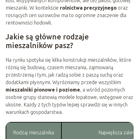
ilość wsypywanych komponentów, ale też jakość gotowej
mieszanki. W kontekście
rolnictwa precyzyjnego
oraz
rosnących cen surowców ma to ogromne znaczenie dla
rentowności hodowli.
Jakie są główne rodzaje
mieszalników pasz?
Na rynku spotyka się kilka konstrukcji mieszalników, które
różnią się budową, czasem mieszania, zajmowaną
przestrzenią i tym, jak radzą sobie z paszą suchą oraz
dodatkami płynnymi. Wyróżniamy przede wszystkim
mieszalniki pionowe i poziome
, a wśród poziomych
osobne grupy stanowią modele łopatowe, wstęgowe oraz
ukośne. Każdy z tych typów lepiej sprawdzi się w innych
warunkach gospodarstwa.
Rodzaj mieszalnika
Największa zaleta