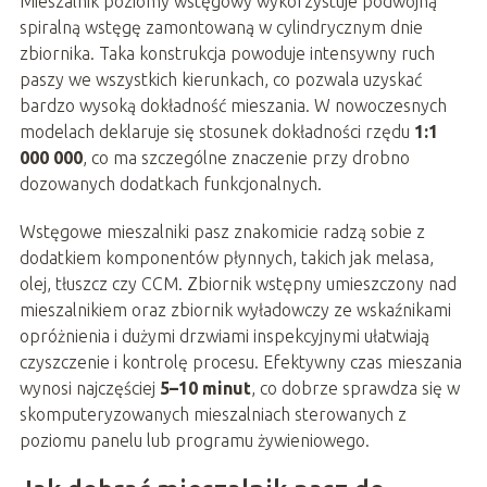
Mieszalnik poziomy wstęgowy wykorzystuje podwójną
spiralną wstęgę zamontowaną w cylindrycznym dnie
zbiornika. Taka konstrukcja powoduje intensywny ruch
paszy we wszystkich kierunkach, co pozwala uzyskać
bardzo wysoką dokładność mieszania. W nowoczesnych
modelach deklaruje się stosunek dokładności rzędu
1:1
000 000
, co ma szczególne znaczenie przy drobno
dozowanych dodatkach funkcjonalnych.
Wstęgowe mieszalniki pasz znakomicie radzą sobie z
dodatkiem komponentów płynnych, takich jak melasa,
olej, tłuszcz czy CCM. Zbiornik wstępny umieszczony nad
mieszalnikiem oraz zbiornik wyładowczy ze wskaźnikami
opróżnienia i dużymi drzwiami inspekcyjnymi ułatwiają
czyszczenie i kontrolę procesu. Efektywny czas mieszania
wynosi najczęściej
5–10 minut
, co dobrze sprawdza się w
skomputeryzowanych mieszalniach sterowanych z
poziomu panelu lub programu żywieniowego.