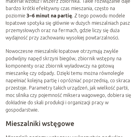
materiał wzdłuż i wszerz zbiornika. Takie rozwiązanie daje
bardzo krótki efektywny czas mieszania, często na
poziomie
3–6 minut na partię
. Z tego powodu modele
łopatowe spotyka się głównie w dużych mieszalniach pasz
przemysłowych oraz na fermach, gdzie liczy się duża
wydajność przy zachowaniu wysokiej powtarzalności.
Nowoczesne mieszalniki łopatowe otrzymują zwykle
podwójny napęd skrzyni biegów, zbiornik wstępny na
komponenty oraz zbiornik wyładowczy na gotową
mieszankę czy odpady. Dzięki temu można równolegle
napełniać kolejną partię i opróżniać poprzednią, co skraca
przestoje. Parametry takich urządzeń, jak wielkość partii,
moc silnika czy pojemność miksera wagowego, dobiera się
dokładnie do skali produkcji i organizacji pracy w
gospodarstwie.
Mieszalniki wstęgowe