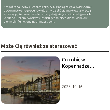
Zespół redakcyjny cudaarchitektury.pl z pasją zgłębia świat domu,
budownictwa i ogrodu. Uwielbiamy dzielić się praktyczną wiedzą,
sprawiając, że nawet zawiłe tematy stają się jasne i przystępne dla
każdego. Razem tworzymy inspirujące miejsce dla miłośników
pięknych i funkcjonalnych przestrzeni.
Może Cię również zainteresować
Co robić w
Kopenhadze
podczas rodzinnego
wyjazdu?
2025-10-16