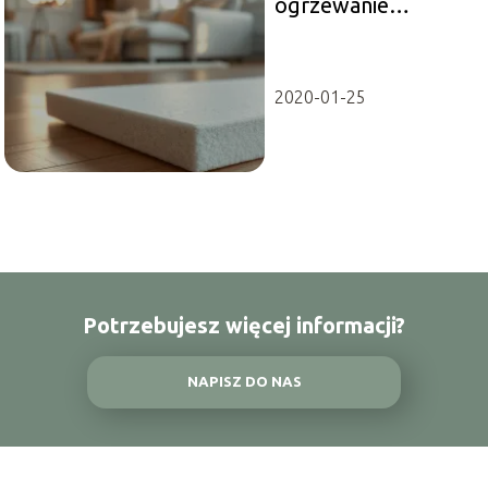
ogrzewanie
podłogowe wybrać?
Przewodnik dla
Ciebie
2020-01-25
Potrzebujesz więcej informacji?
NAPISZ DO NAS