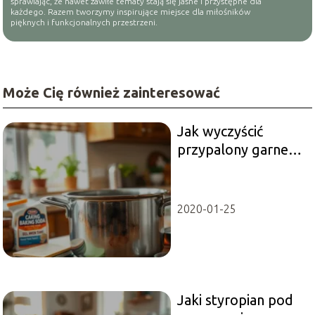
sprawiając, że nawet zawiłe tematy stają się jasne i przystępne dla
każdego. Razem tworzymy inspirujące miejsce dla miłośników
pięknych i funkcjonalnych przestrzeni.
Może Cię również zainteresować
Jak wyczyścić
przypalony garnek?
Sprawdzone
metody i porady
2020-01-25
Jaki styropian pod