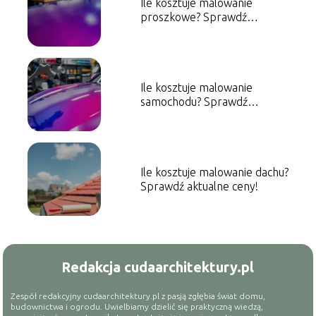
Ile kosztuje malowanie
proszkowe? Sprawdź
aktualne ceny!
Ile kosztuje malowanie
samochodu? Sprawdź
orientacyjne ceny!
Ile kosztuje malowanie dachu?
Sprawdź aktualne ceny!
Redakcja cudaarchitektury.pl
Zespół redakcyjny cudaarchitektury.pl z pasją zgłębia świat domu,
budownictwa i ogrodu. Uwielbiamy dzielić się praktyczną wiedzą,