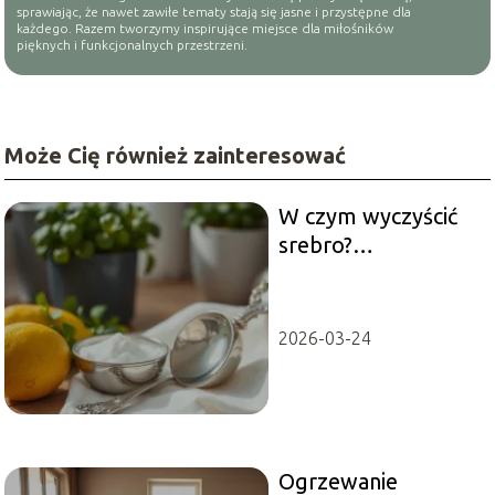
sprawiając, że nawet zawiłe tematy stają się jasne i przystępne dla
każdego. Razem tworzymy inspirujące miejsce dla miłośników
pięknych i funkcjonalnych przestrzeni.
Może Cię również zainteresować
W czym wyczyścić
srebro?
Sprawdzone
metody i porady
2026-03-24
Ogrzewanie