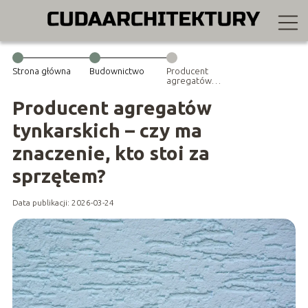
Strona główna
Budownictwo
Producent
agregatów
tynkarskich – czy
ma znaczenie,
Producent agregatów
kto stoi za
sprzętem?
tynkarskich – czy ma
znaczenie, kto stoi za
sprzętem?
Data publikacji: 2026-03-24