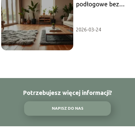
podłogowe bez
wylewki:
nowoczesne
rozwiązanie dla
2026-03-24
każdego wnętrza
Potrzebujesz więcej informacji?
NAPISZ DO NAS