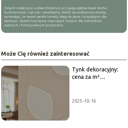
Zespół redakcyjny cudaarchitektury.pl z pasją zgłębia świat domu,
budownictwa i ogrodu. Uwielbiamy dzielić się praktyczną wiedzą,
sprawiając, że nawet zawiłe tematy stają się jasne i przystępne dla
każdego. Razem tworzymy inspirujące miejsce dla miłośników
pięknych i funkcjonalnych przestrzeni.
Może Cię również zainteresować
Tynk dekoracyjny:
cena za m²
robocizny i co warto
wiedzieć
2025-10-16