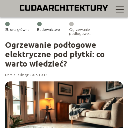
Strona główna
Budownictwo
Ogrzewanie
podłogowe
elektryczne pod
płytki: co warto
Ogrzewanie podłogowe
wiedzieć?
elektryczne pod płytki: co
warto wiedzieć?
Data publikacji: 2025-10-16