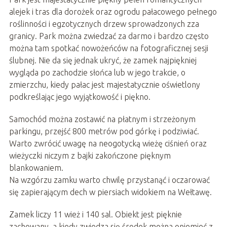
alejek i tras dla dorożek oraz ogrodu pałacowego pełnego
roślinności i egzotycznych drzew sprowadzonych zza
granicy. Park można zwiedzać za darmo i bardzo często
można tam spotkać nowożeńców na fotograficznej sesji
ślubnej. Nie da się jednak ukryć, że zamek najpiękniej
wygląda po zachodzie słońca lub w jego trakcie, o
zmierzchu, kiedy pałac jest majestatycznie oświetlony
podkreślając jego wyjątkowość i piękno.
Samochód można zostawić na płatnym i strzeżonym
parkingu, przejść 800 metrów pod górkę i podziwiać.
Warto zwrócić uwagę na neogotycką wieżę ciśnień oraz
wieżyczki niczym z bajki zakończone pięknym
blankowaniem.
Na wzgórzu zamku warto chwilę przystanąć i oczarować
się zapierającym dech w piersiach widokiem na Wełtawę.
Zamek liczy 11 wież i 140 sal. Obiekt jest pięknie
zachowany, a kiedy zwiedza się środek można oniemieć z