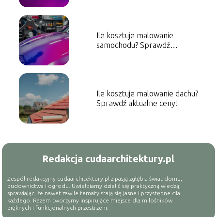
Ile kosztuje malowanie
samochodu? Sprawdź
orientacyjne ceny!
Ile kosztuje malowanie dachu?
Sprawdź aktualne ceny!
Redakcja cudaarchitektury.pl
Zespół redakcyjny cudaarchitektury.pl z pasją zgłębia świat domu,
budownictwa i ogrodu. Uwielbiamy dzielić się praktyczną wiedzą,
sprawiając, że nawet zawiłe tematy stają się jasne i przystępne dla
każdego. Razem tworzymy inspirujące miejsce dla miłośników
pięknych i funkcjonalnych przestrzeni.