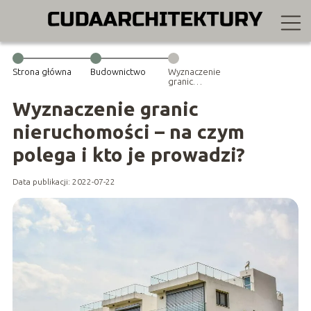
Strona główna
Budownictwo
Wyznaczenie
granic
nieruchomości –
na czym polega
Wyznaczenie granic
i kto je
prowadzi?
nieruchomości – na czym
polega i kto je prowadzi?
Data publikacji: 2022-07-22