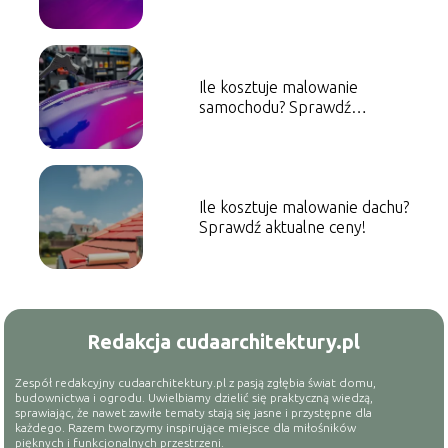
aktualne ceny!
Ile kosztuje malowanie
samochodu? Sprawdź
orientacyjne ceny!
Ile kosztuje malowanie dachu?
Sprawdź aktualne ceny!
Redakcja cudaarchitektury.pl
Zespół redakcyjny cudaarchitektury.pl z pasją zgłębia świat domu,
budownictwa i ogrodu. Uwielbiamy dzielić się praktyczną wiedzą,
sprawiając, że nawet zawiłe tematy stają się jasne i przystępne dla
każdego. Razem tworzymy inspirujące miejsce dla miłośników
pięknych i funkcjonalnych przestrzeni.