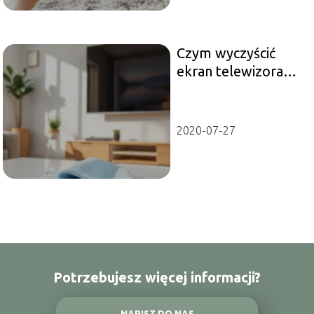
Czym wyczyścić
ekran telewizora
LED? Domowe
sposoby na
czyszczenie
2020-07-27
Potrzebujesz więcej informacji?
NAPISZ DO NAS