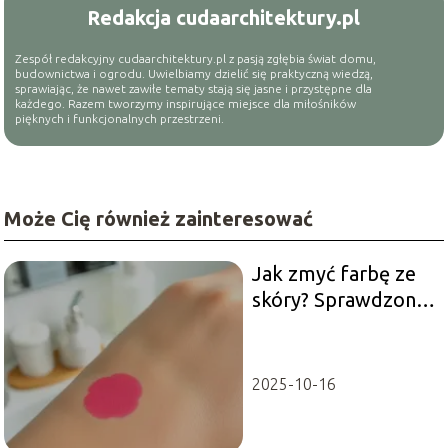
Redakcja cudaarchitektury.pl
Zespół redakcyjny cudaarchitektury.pl z pasją zgłębia świat domu,
budownictwa i ogrodu. Uwielbiamy dzielić się praktyczną wiedzą,
sprawiając, że nawet zawiłe tematy stają się jasne i przystępne dla
każdego. Razem tworzymy inspirujące miejsce dla miłośników
pięknych i funkcjonalnych przestrzeni.
Może Cię również zainteresować
Jak zmyć farbę ze
skóry? Sprawdzone
metody i porady
2025-10-16