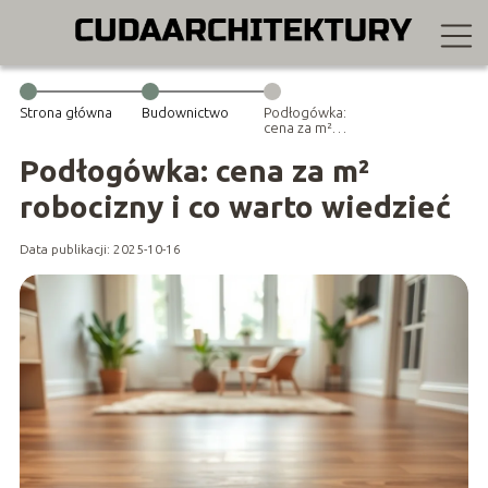
Strona główna
Budownictwo
Podłogówka:
cena za m²
robocizny i co
warto wiedzieć
Podłogówka: cena za m²
robocizny i co warto wiedzieć
Data publikacji: 2025-10-16