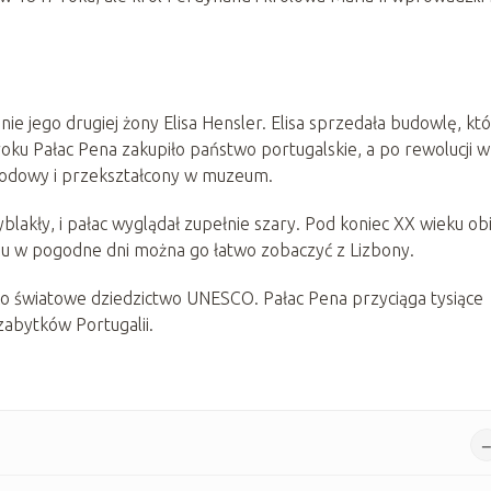
e jego drugiej żony Elisa Hensler. Elisa sprzedała budowlę, kt
roku Pałac Pena zakupiło państwo portugalskie, a po rewolucji w
arodowy i przekształcony w muzeum.
yblakły, i pałac wyglądał zupełnie szary. Pod koniec XX wieku ob
mu w pogodne dni można go łatwo zobaczyć z Lizbony.
ko światowe dziedzictwo UNESCO. Pałac Pena przyciąga tysiące
 zabytków Portugalii.