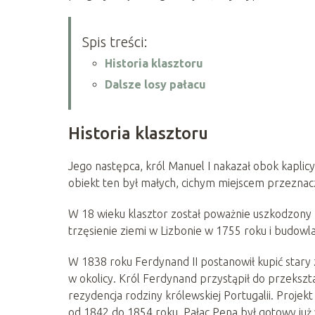
Spis treści:
Historia klasztoru
Dalsze losy pałacu
Historia klasztoru
Jego następca, król Manuel I nakazał obok kaplic
obiekt ten był małych, cichym miejscem przezna
W 18 wieku klasztor został poważnie uszkodzony
trzęsienie ziemi w Lizbonie w 1755 roku i budowla
W 1838 roku Ferdynand II postanowił kupić stary z
w okolicy. Król Ferdynand przystąpił do przekształ
rezydencja rodziny królewskiej Portugalii. Proj
od 1842 do 1854 roku. Pałac Pena był gotowy już w