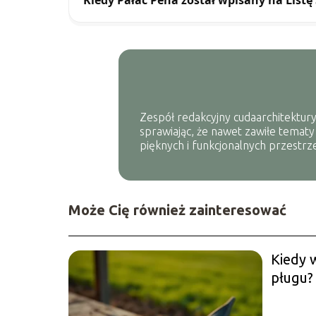
Zespół redakcyjny cudaarchitektury
sprawiając, że nawet zawiłe tematy
pięknych i funkcjonalnych przestrze
Może Cię również zainteresować
Kiedy 
pługu?