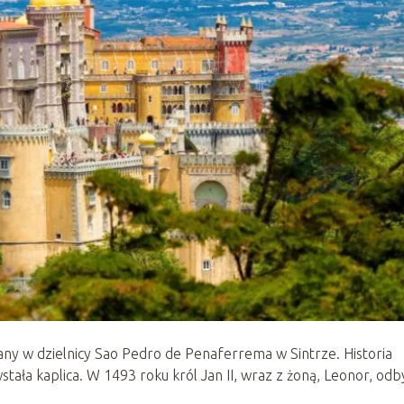
y w dzielnicy Sao Pedro de Penaferrema w Sintrze. Historia
ała kaplica. W 1493 roku król Jan II, wraz z żoną, Leonor, odb