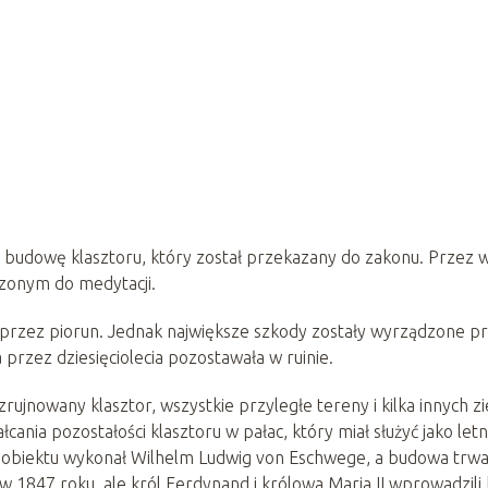
y budowę klasztoru, który został przekazany do zakonu. Przez w
czonym do medytacji.
 przez piorun. Jednak największe szkody zostały wyrządzone p
 przez dziesięciolecia pozostawała w ruinie.
rujnowany klasztor, wszystkie przyległe tereny i kilka innych z
cania pozostałości klasztoru w pałac, który miał służyć jako letn
ekt obiektu wykonał Wilhelm Ludwig von Eschwege, a budowa trwa
 1847 roku, ale król Ferdynand i królowa Maria II wprowadzili 