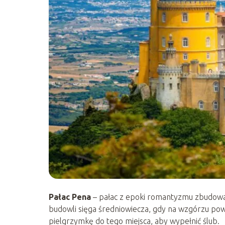
Pałac Pena
– pałac z epoki romantyzmu zbudowan
budowli sięga średniowiecza, gdy na wzgórzu powst
pielgrzymkę do tego miejsca, aby wypełnić ślub.