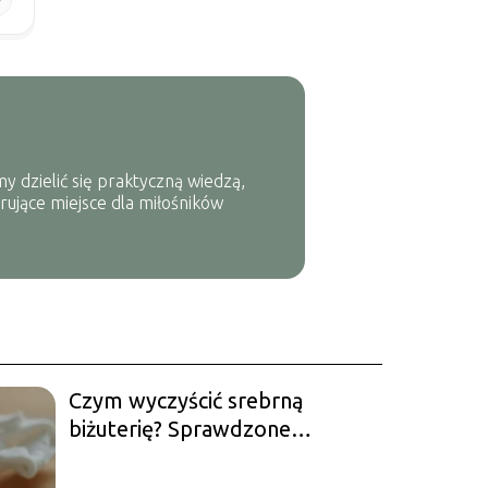
y dzielić się praktyczną wiedzą,
rujące miejsce dla miłośników
Czym wyczyścić srebrną
biżuterię? Sprawdzone
metody i porady