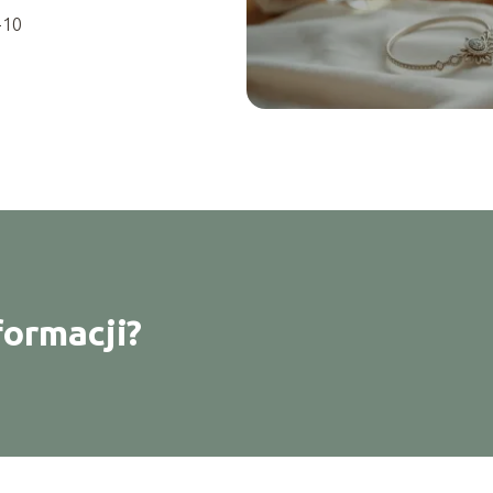
-10
formacji?