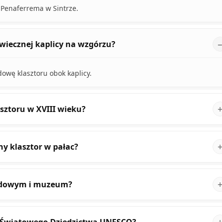
 Penaferrema w Sintrze.
owiecznej kaplicy na wzgórzu?
dowę klasztoru obok kaplicy.
sztoru w XVIII wieku?
ny klasztor w pałac?
rodowym i muzeum?
tę Światowego Dziedzictwa UNESCO?