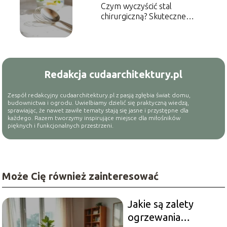
Czym wyczyścić stal
chirurgiczną? Skuteczne
metody czyszczenia
Redakcja cudaarchitektury.pl
Zespół redakcyjny cudaarchitektury.pl z pasją zgłębia świat domu,
budownictwa i ogrodu. Uwielbiamy dzielić się praktyczną wiedzą,
sprawiając, że nawet zawiłe tematy stają się jasne i przystępne dla
każdego. Razem tworzymy inspirujące miejsce dla miłośników
pięknych i funkcjonalnych przestrzeni.
Może Cię również zainteresować
Jakie są zalety
ogrzewania