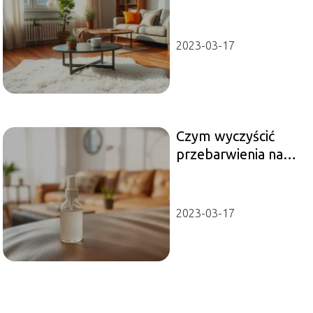
podłogowego w
bloku?
2023-03-17
Czym wyczyścić
przebarwienia na
ekoskórze?
Sprawdzone
metody
2023-03-17