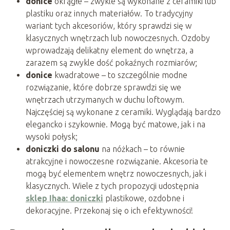
donice
okrągłe – zwykle są wykonane z ceramiki lub
plastiku oraz innych materiałów. To tradycyjny
wariant tych akcesoriów, który sprawdzi się w
klasycznych wnętrzach lub nowoczesnych. Ozdoby
wprowadzają delikatny element do wnętrza, a
zarazem są zwykle dość pokaźnych rozmiarów;
donice
kwadratowe – to szczególnie modne
rozwiązanie, które dobrze sprawdzi się we
wnętrzach utrzymanych w duchu loftowym.
Najczęściej są wykonane z ceramiki. Wyglądają bardzo
elegancko i szykownie. Mogą być matowe, jak i na
wysoki połysk;
doniczki do salonu
na nóżkach – to równie
atrakcyjne i nowoczesne rozwiązanie. Akcesoria te
mogą być elementem wnętrz nowoczesnych, jak i
klasycznych. Wiele z tych propozycji udostępnia
sklep Ihaa: doniczki
plastikowe, ozdobne i
dekoracyjne. Przekonaj się o ich efektywności!