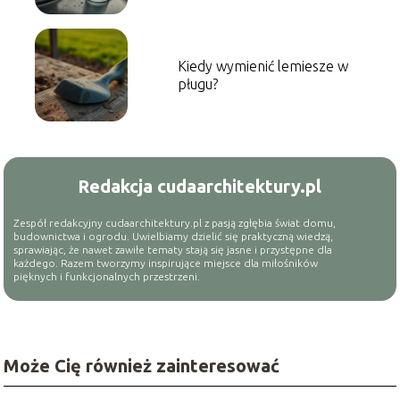
Kiedy wymienić lemiesze w
pługu?
Redakcja cudaarchitektury.pl
Zespół redakcyjny cudaarchitektury.pl z pasją zgłębia świat domu,
budownictwa i ogrodu. Uwielbiamy dzielić się praktyczną wiedzą,
sprawiając, że nawet zawiłe tematy stają się jasne i przystępne dla
każdego. Razem tworzymy inspirujące miejsce dla miłośników
pięknych i funkcjonalnych przestrzeni.
Może Cię również zainteresować