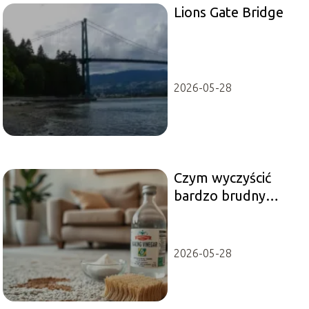
Lions Gate Bridge
2026-05-28
Czym wyczyścić
bardzo brudny
dywan?
Sprawdzone
domowe metody
2026-05-28