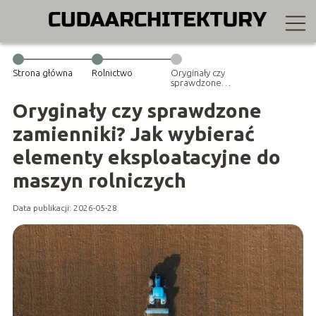
Strona główna
Rolnictwo
Oryginały czy
sprawdzone
zamienniki? Jak
wybierać
Oryginały czy sprawdzone
elementy
eksploatacyjne
zamienniki? Jak wybierać
do maszyn
rolniczych
elementy eksploatacyjne do
maszyn rolniczych
Data publikacji: 2026-05-28