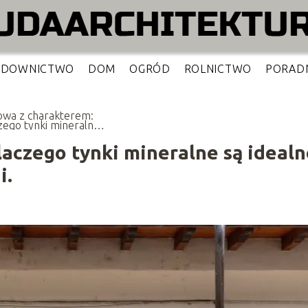
UDOWNICTWO
DOM
OGRÓD
ROLNICTWO
PORAD
wa z charakterem:
zego tynki mineralne
dealne do remontu
j elewacji.
aczego tynki mineralne są idealn
i.