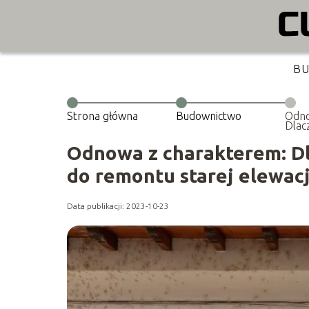
B
Strona główna
Budownictwo
Odno
Dlac
są i
stare
Odnowa z charakterem: Dl
do remontu starej elewacj
Data publikacji: 2023-10-23