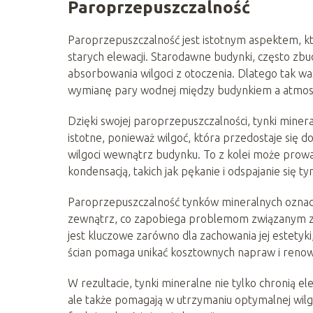
Paroprzepuszczalność
Paroprzepuszczalność jest istotnym aspektem, k
starych elewacji. Starodawne budynki, często zb
absorbowania wilgoci z otoczenia. Dlatego tak wa
wymianę pary wodnej między budynkiem a atmosfe
Dzięki swojej paroprzepuszczalności, tynki min
istotne, ponieważ wilgoć, która przedostaje się 
wilgoci wewnątrz budynku. To z kolei może prow
kondensacją, takich jak pękanie i odspajanie się t
Paroprzepuszczalność tynków mineralnych oznacza
zewnątrz, co zapobiega problemom związanym z wi
jest kluczowe zarówno dla zachowania jej estetyki,
ścian pomaga unikać kosztownych napraw i renowa
W rezultacie, tynki mineralne nie tylko chronią
ale także pomagają w utrzymaniu optymalnej wilgo