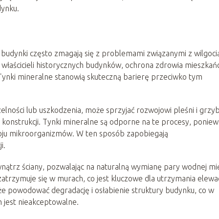
ynku.
dynki często zmagają się z problemami związanymi z wilgocią
 właścicieli historycznych budynków, ochrona zdrowia mieszkań
 Tynki mineralne stanowią skuteczną barierę przeciwko tym
czelności lub uszkodzenia, może sprzyjać rozwojowi pleśni i grzy
ci konstrukcji. Tynki mineralne są odporne na te procesy, poniew
oju mikroorganizmów. W ten sposób zapobiegają
i.
wnątrz ściany, pozwalając na naturalną wymianę pary wodnej m
atrzymuje się w murach, co jest kluczowe dla utrzymania elewac
e powodować degradację i osłabienie struktury budynku, co w
 jest nieakceptowalne.