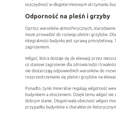
oszczędność w długoterminowym utrzymaniu bud
Odporność na pleśń i grzyby
Oprócz warunków atmosferycznych, starodawne bu
może prowadzić do rozwoju pleśni i grzybów. Dla
integralności budynku jest sprawą priorytetową.
zagrożeniom.
Wilgoć, która dostaje się do elewacji przez niesz
co stanowi zagrożenie dla zdrowia ludzi i trwałoś
nie dostarczają odpowiednich warunków do rozw
rozprzestrzenianiu się pleśni i grzybów na elewacj
Ponadto, tynki mineralne regulują wilgotność we
budynkiem a otoczeniem. Dzięki temu wilgoć nie z
dobrym stanie. Długotrwała obecność wilgoci moż
przypadku budynków o charakterze historycznym