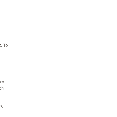
z. To
 co
ch
h,