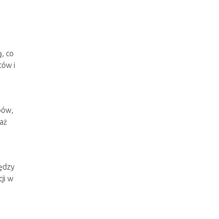
, co
ców i
bów,
aż
iędzy
ji w