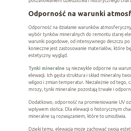
poszanowaniem dziedzictwa i historycznego char
Odporność na warunki atmos
Odporność na działanie warunków atmosferycznyc
wybór tynków mineralnych do remontu starej ele
warunki pogodowe, od intensywnego deszczu po m
konieczne jest zastosowanie materiałów, które bę
estetyczny wygląd.
Tynki mineralne
są niezwykle odporne na warun
elewacji. Ich gęsta struktura i skład mineralny 
wilgoci i zmian temperatur. Niezależnie od tego,
mrozy, tynki mineralne pozostają trwałe i odporn
Dodatkowo, odporność na promieniowanie UV oznac
wpływem słońca. Dla elewacji o historycznym cha
mineralne są rozwiązaniem, które to umożliwia.
Dzięki temu, elewacja może zachować swoją estety