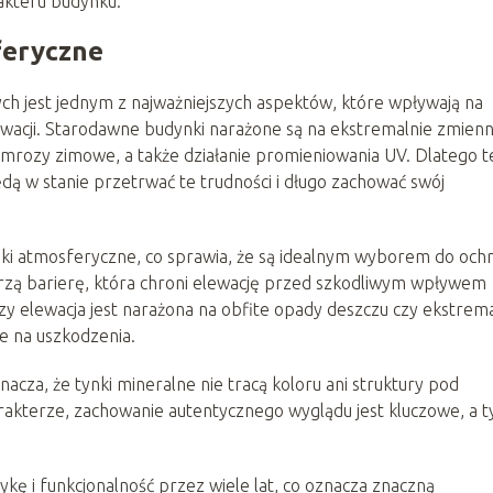
akteru budynku.
feryczne
h jest jednym z najważniejszych aspektów, które wpływają na
wacji. Starodawne budynki narażone są na ekstremalnie zmien
rozy zimowe, a także działanie promieniowania UV. Dlatego t
dą w stanie przetrwać te trudności i długo zachować swój
ki atmosferyczne, co sprawia, że są idealnym wyborem do och
tworzą barierę, która chroni elewację przed szkodliwym wpływem
 czy elewacja jest narażona na obfite opady deszczu czy ekstrem
e na uszkodzenia.
za, że tynki mineralne nie tracą koloru ani struktury pod
rakterze, zachowanie autentycznego wyglądu jest kluczowe, a t
kę i funkcjonalność przez wiele lat, co oznacza znaczną