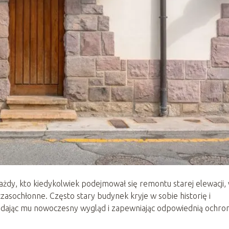
żdy, kto kiedykolwiek podejmował się remontu starej elewacji, 
asochłonne. Często stary budynek kryje w sobie historię i
nadając mu nowoczesny wygląd i zapewniając odpowiednią ochro