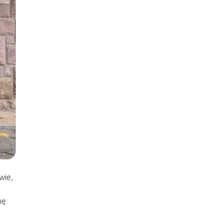
wie,
nę