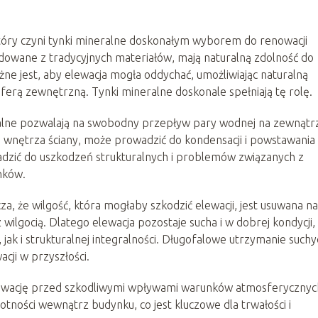
tóry czyni tynki mineralne doskonałym wyborem do renowacji
udowane z tradycyjnych materiałów, mają naturalną zdolność do
żne jest, aby elewacja mogła oddychać, umożliwiając naturalną
rą zewnętrzną. Tynki mineralne doskonale spełniają tę rolę.
eralne pozwalają na swobodny przepływ pary wodnej na zewnątr
do wnętrza ściany, może prowadzić do kondensacji i powstawania
adzić do uszkodzeń strukturalnych i problemów związanych z
ynków.
, że wilgość, która mogłaby szkodzić elewacji, jest usuwana na
lgocią. Dlatego elewacja pozostaje sucha i w dobrej kondycji,
 jak i strukturalnej integralności. Długofalowe utrzymanie suchy
cji w przyszłości.
 elewację przed szkodliwymi wpływami warunków atmosferycznyc
tności wewnątrz budynku, co jest kluczowe dla trwałości i