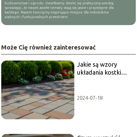
budownictwa i ogrodu. Uwielbiamy dzielić się praktyczną wiedzą,
sprawiając, że nawet zawiłe tematy stają się jasne i przystępne dla
każdego. Razem tworzymy inspirujące miejsce dla miłośników
pięknych i funkcjonalnych przestrzeni.
Może Cię również zainteresować
Jakie są wzory
układania kostki
brukowej
prostokątnej?
2024-07-18