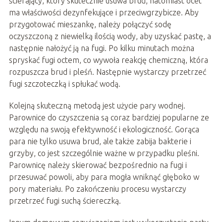
ścierający, który skutecznie usuwa brud, natomiast ocet
ma właściwości dezynfekujące i przeciwgrzybicze. Aby
przygotować mieszankę, należy połączyć sodę
oczyszczoną z niewielką ilością wody, aby uzyskać pastę, a
następnie nałożyć ją na fugi. Po kilku minutach można
spryskać fugi octem, co wywoła reakcję chemiczną, która
rozpuszcza brud i pleśń. Następnie wystarczy przetrzeć
fugi szczoteczką i spłukać wodą.
Kolejną skuteczną metodą jest użycie pary wodnej.
Parownice do czyszczenia są coraz bardziej popularne ze
względu na swoją efektywność i ekologiczność. Gorąca
para nie tylko usuwa brud, ale także zabija bakterie i
grzyby, co jest szczególnie ważne w przypadku pleśni.
Parownicę należy skierować bezpośrednio na fugi i
przesuwać powoli, aby para mogła wniknąć głęboko w
pory materiału. Po zakończeniu procesu wystarczy
przetrzeć fugi suchą ściereczką.