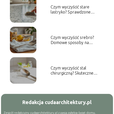
Czym wyczyścić stare
lastryko? Sprawdzone
metody i porady
Czym wyczyścić srebro?
Domowe sposoby na
skuteczne czyszczenie
Czym wyczyścić stal
chirurgiczną? Skuteczne
metody czyszczenia
Redakcja cudaarchitektury.pl
Zespół redakcyjny cudaarchitektury.pl z pasją zgłębia świat domu,