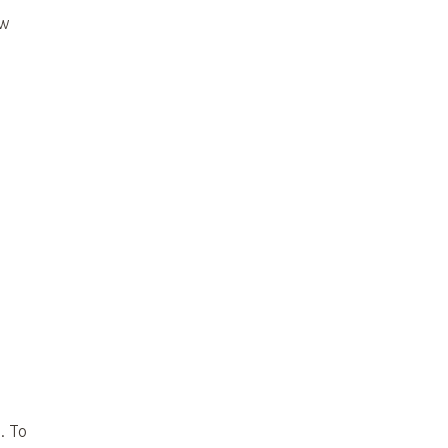
ów
. To