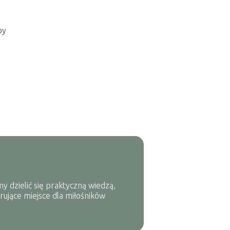
by
y dzielić się praktyczną wiedzą,
rujące miejsce dla miłośników