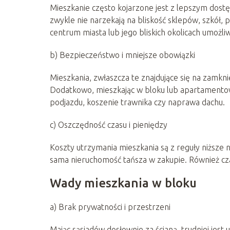
Mieszkanie często kojarzone jest z lepszym dostę
zwykle nie narzekają na bliskość sklepów, szkół, 
centrum miasta lub jego bliskich okolicach umożliwi
b) Bezpieczeństwo i mniejsze obowiązki
Mieszkania, zwłaszcza te znajdujące się na zamkn
Dodatkowo, mieszkając w bloku lub apartamentowc
podjazdu, koszenie trawnika czy naprawa dachu.
c) Oszczędność czasu i pieniędzy
Koszty utrzymania mieszkania są z reguły niższe 
sama nieruchomość tańsza w zakupie. Również czas
Wady mieszkania w bloku
a) Brak prywatności i przestrzeni
Mając sąsiadów dosłownie za ścianą, trudniej jes