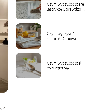
Czym wyczyścić stare
lastryko? Sprawdzone
metody i porady
Czym wyczyścić
srebro? Domowe
sposoby na skuteczne
czyszczenie
Czym wyczyścić stal
chirurgiczną?
Skuteczne metody
czyszczenia
zję