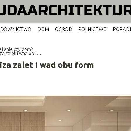
UDOWNICTWO
DOM
OGRÓD
ROLNICTWO
PORAD
zkanie czy dom?
za zalet i wad obu
 mieszkalnych
za zalet i wad obu form