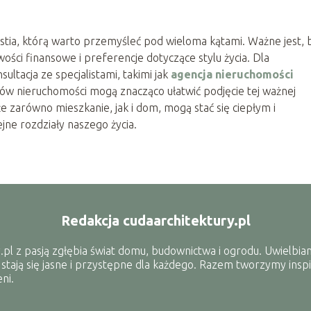
stia, którą warto przemyśleć pod wieloma kątami. Ważne jest, 
ości finansowe i preferencje dotyczące stylu życia. Dla
tacja ze specjalistami, takimi jak
agencja nieruchomości
ców nieruchomości mogą znacząco ułatwić podjęcie tej ważnej
że zarówno mieszkanie, jak i dom, mogą stać się ciepłym i
ne rozdziały naszego życia.
Redakcja cudaarchitektury.pl
.pl z pasją zgłębia świat domu, budownictwa i ogrodu. Uwielbiam
 stają się jasne i przystępne dla każdego. Razem tworzymy inspi
ni.