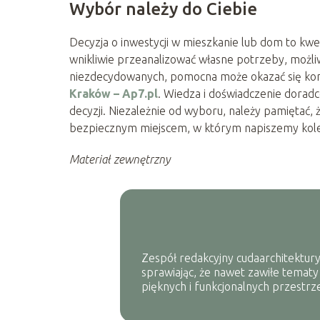
Wybór należy do Ciebie
Decyzja o inwestycji w mieszkanie lub dom to kwe
wnikliwie przeanalizować własne potrzeby, możliw
niezdecydowanych, pomocna może okazać się konsul
Kraków – Ap7.pl
. Wiedza i doświadczenie dorad
decyzji. Niezależnie od wyboru, należy pamiętać, 
bezpiecznym miejscem, w którym napiszemy kolej
Materiał zewnętrzny
Zespół redakcyjny cudaarchitektury
sprawiając, że nawet zawiłe tematy
pięknych i funkcjonalnych przestrze