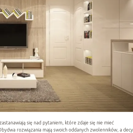
astanawiają się nad pytaniem, które zdaje się nie mieć
Obydwa rozwiązania mają swoich oddanych zwolenników, a decy