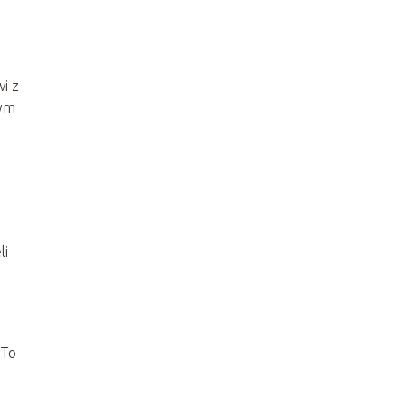
i z
żym
li
 To