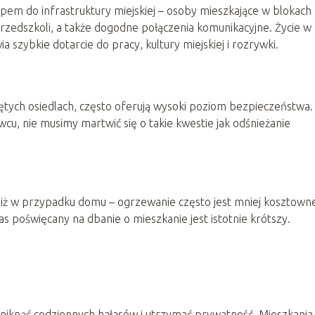
pem do infrastruktury miejskiej – osoby mieszkające w blokach
przedszkoli, a także dogodne połączenia komunikacyjne. Życie w
a szybkie dotarcie do pracy, kultury miejskiej i rozrywki.
iętych osiedlach, często oferują wysoki poziom bezpieczeństwa.
u, nie musimy martwić się o takie kwestie jak odśnieżanie
niż w przypadku domu – ogrzewanie często jest mniej kosztowne
 poświęcany na dbanie o mieszkanie jest istotnie krótszy.
t uniknąć codziennych hałasów i utrzymać prywatność. Mieszkania