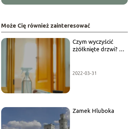
Może Cię również zainteresować
Czym wyczyścić
zżółknięte drzwi? 7
skutecznych metod
na przywrócenie
blasku
2022-03-31
Zamek Hluboka