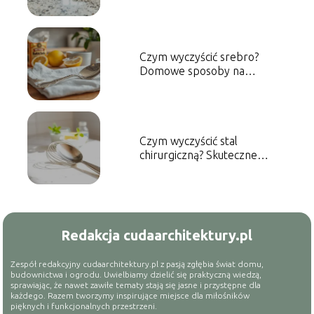
metody i porady
Czym wyczyścić srebro?
Domowe sposoby na
skuteczne czyszczenie
Czym wyczyścić stal
chirurgiczną? Skuteczne
metody czyszczenia
Redakcja cudaarchitektury.pl
Zespół redakcyjny cudaarchitektury.pl z pasją zgłębia świat domu,
budownictwa i ogrodu. Uwielbiamy dzielić się praktyczną wiedzą,
sprawiając, że nawet zawiłe tematy stają się jasne i przystępne dla
każdego. Razem tworzymy inspirujące miejsce dla miłośników
pięknych i funkcjonalnych przestrzeni.