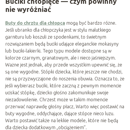
Buciki chłopięce — czym powinny
nie wyróżniać
Buty do chrztu dla chłopca
mogą być bardzo różne.
Jeśli ubranko dla chłopczyka jest w stylu malutkiego
garnituru lub koszuli ze spodenkami, to świetnym
rozwiązaniem będą buciki udające eleganckie mokasyny
lub buciki-lakierki. Tego typu modele dostępne są w
kolorze czarnym, granatowym, ale i nieco jaśniejszym.
Ważne jest jednak, aby przede wszystkim upewnić się, że
są one wygodne. Stópki dziecka, które jeszcze nie chodzi,
nie są przyzwyczajone do noszenia obuwia. Oznacza to, że
jeśli wybierasz buciki, które zaczną z pewnym momencie
uciskać stópkę, dziecko głośno zakomunikuje swoje
niezadowolenie. Chrzest może w takim momencie
przerwać naprawdę głośny płacz, Warto więc postawić na
buty wygodne, oddychające, dające stópce nieco luzu.
Warto postawić także na lekkie modele, które nie będą
dla dziecka dodatkowym „obciążeniem”.