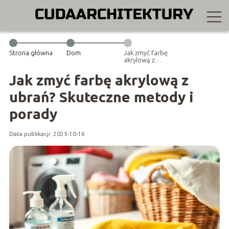
Strona główna
Dom
Jak zmyć farbę
akrylową z
ubrań?
Skuteczne
Jak zmyć farbę akrylową z
metody i
porady
ubrań? Skuteczne metody i
porady
Data publikacji: 2025-10-16