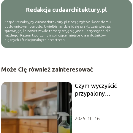
Redakcja cudaarchitektury.pl
Zespół redakcyjny cudaarchitektury.pl z pasją zgłębia świat domu,
budownictwa i ogrodu. Uwielbiamy dzielić się praktyczną wiedzą,
sprawiając, że nawet zawiłe tematy stają się jasne i przystępne dla
każdego. Razem tworzymy inspirujące miejsce dla miłośników
pięknych i funkcjonalnych przestrzeni.
Może Cię również zainteresować
Czym wyczyścić
przypalony
piekarnik?
Sprawdzone
metody i porady
2025-10-16