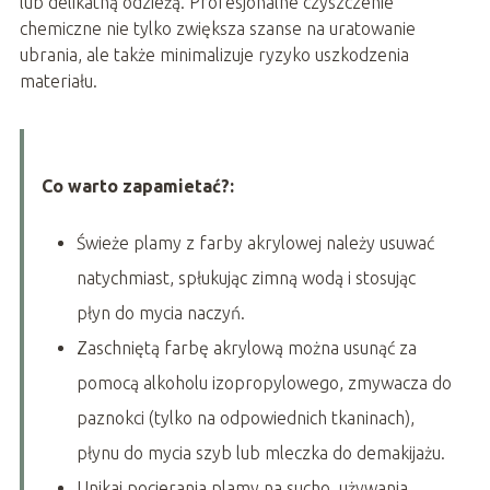
lub delikatną odzieżą. Profesjonalne czyszczenie
chemiczne nie tylko zwiększa szanse na uratowanie
ubrania, ale także minimalizuje ryzyko uszkodzenia
materiału.
Co warto zapamietać?:
Świeże plamy z farby akrylowej należy usuwać
natychmiast, spłukując zimną wodą i stosując
płyn do mycia naczyń.
Zaschniętą farbę akrylową można usunąć za
pomocą alkoholu izopropylowego, zmywacza do
paznokci (tylko na odpowiednich tkaninach),
płynu do mycia szyb lub mleczka do demakijażu.
Unikaj pocierania plamy na sucho, używania