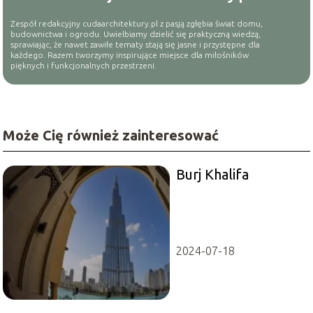
Zespół redakcyjny cudaarchitektury.pl z pasją zgłębia świat domu,
budownictwa i ogrodu. Uwielbiamy dzielić się praktyczną wiedzą,
sprawiając, że nawet zawiłe tematy stają się jasne i przystępne dla
każdego. Razem tworzymy inspirujące miejsce dla miłośników
pięknych i funkcjonalnych przestrzeni.
Może Cię również zainteresować
Burj Khalifa
2024-07-18