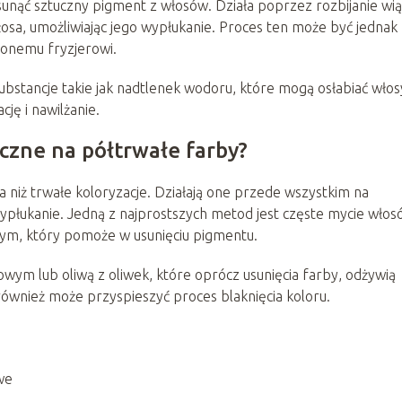
sunąć sztuczny pigment z włosów. Działa poprzez rozbijanie wi
sa, umożliwiając jego wypłukanie. Proces ten może być jednak
zonemu fryzjerowi.
ubstancje takie jak nadtlenek wodoru, które mogą osłabiać włos
ję i nawilżanie.
zne na półtrwałe farby?
ia niż trwałe koloryzacje. Działają one przede wszystkim na
wypłukanie. Jedną z najprostszych metod jest częste mycie wło
m, który pomoże w usunięciu pigmentu.
wym lub oliwą z oliwek, które oprócz usunięcia farby, odżywią
ównież może przyspieszyć proces blaknięcia koloru.
we