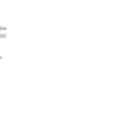
sów
zić
w.