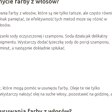
ycie farby z włosów?
ia farby z włosów, które są nie tylko tańsze, ale często równ
dnak pamiętać, że efektywność tych metod może się różnić w
włosów.
nki sody oczyszczonej i szamponu. Soda działa jak delikatny
pigmentu. Wystarczy dodać łyżeczkę sody do porcji szamponu,
 minut, a następnie dokładnie spłukać.
y, które mogą pomóc w usunięciu farby. Oleje te nie tylko
Wystarczy nałożyć olej na suche włosy, pozostawić na godzinę, 
 usuwania farby z włosów?