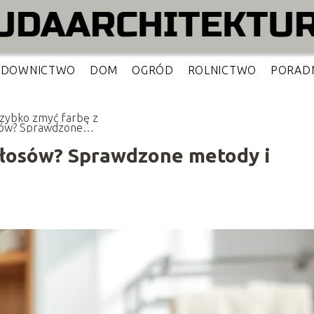
UDOWNICTWO
DOM
OGRÓD
ROLNICTWO
PORAD
szybko zmyć farbę z
ów? Sprawdzone
dy i porady
włosów? Sprawdzone metody i