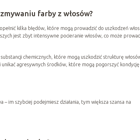
y zmywaniu farby z włosów?
pełnić kilka błędów, które mogą prowadzić do uszkodzeń wło
tszych jest zbyt intensywne pocieranie włosów, co może prowad
substancji chemicznych, które mogą uszkodzić strukturę włosó
i unikać agresywnych środków, które mogą pogorszyć kondycję
a – im szybciej podejmiesz działania, tym większa szansa na