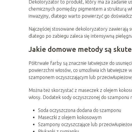
Dekoloryzator to produkt, który ma za zadanie u
chemicznych pomiędzy pigmentem a strukturą wło
inwazyjny, dlatego warto powierzyć go doświadc
Najczęściej stosowane dekoloryzatory zawierają s
dlatego po zabiegu zaleca się intensywną pielęgnac
Jakie domowe metody są skutec
Półtrwałe farby są znacznie łatwiejsze do usunięc
powierzchni włosów, co umożliwia ich łatwiejsze 
szamponem oczyszczającym lub przeciwłupieżowy
Można też skorzystać z maseczek z olejem kokoso
włosy. Dodatek sody oczyszczonej do szamponu r
Soda oczyszczona dodana do szamponu
Maseczki z olejem kokosowym
Szampony oczyszczające lub przeciwłupieżo
Płukanki z rumianku