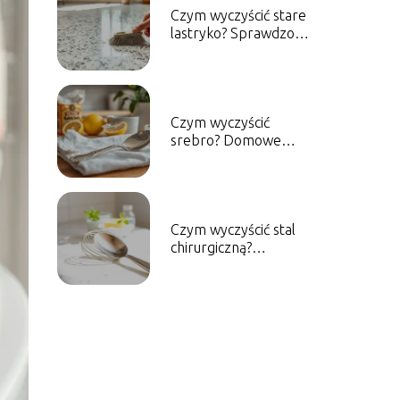
Czym wyczyścić stare
lastryko? Sprawdzone
metody i porady
Czym wyczyścić
srebro? Domowe
sposoby na skuteczne
czyszczenie
Czym wyczyścić stal
chirurgiczną?
Skuteczne metody
czyszczenia