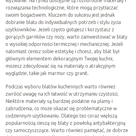
wyzwanie. Na rynku dostępne są różnorodne materiały i
rozwiązania technologiczne, które mogą przytłaczać
swoim bogactwem. Kluczem do sukcesu jest jednak
dobranie blatu do indywidualnych potrzeb i stylu życia
użytkowników. Jeżeli często gotujesz i korzystasz z
gorących garnków czy noży, warto zainwestować w blaty
o wysokiej odporności termicznej i mechanicznej. Jeżeli
natomiast cenisz sobie estetykę i chcesz, aby blat był
głównym elementem dekoracyjnym Twojej kuchni,
możesz zdecydować się na materiały o atrakcyjnym
wyglądzie, takie jak marmur czy granit.
Podczas wyboru blatów kuchennych warto również
zwrócić uwagę na ich łatwość w utrzymaniu czystości.
Niektóre materiały są bardziej podatne na plamy i
zabrudzenia, co może okazać się problematyczne w
codziennym użytkowaniu. Dlatego też coraz większą
popularnością cieszą się blaty z powłoką antybakteryjną
czy samoczyszczące. Warto również pamiętać, że dobrze