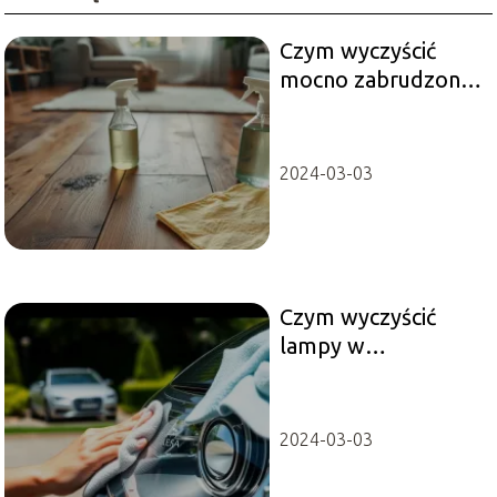
Czym wyczyścić
mocno zabrudzone
panele?
Sprawdzone
metody czyszczenia
2024-03-03
Czym wyczyścić
lampy w
samochodzie?
Sprawdzone
metody i porady
2024-03-03