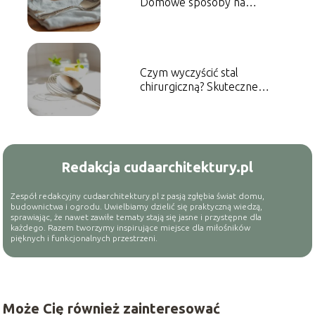
Domowe sposoby na
skuteczne czyszczenie
Czym wyczyścić stal
chirurgiczną? Skuteczne
metody czyszczenia
Redakcja cudaarchitektury.pl
Zespół redakcyjny cudaarchitektury.pl z pasją zgłębia świat domu,
budownictwa i ogrodu. Uwielbiamy dzielić się praktyczną wiedzą,
sprawiając, że nawet zawiłe tematy stają się jasne i przystępne dla
każdego. Razem tworzymy inspirujące miejsce dla miłośników
pięknych i funkcjonalnych przestrzeni.
Może Cię również zainteresować