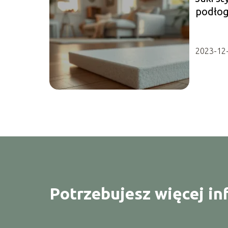
podło
Przewo
2023-12
Potrzebujesz więcej in