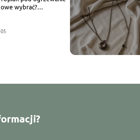
gowe wybrać?
dnik dla Ciebie
-05
formacji?