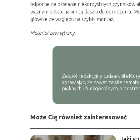
odporne na działanie niekorzystnych czynników 
ważnym detalu, jakim są daszki do ogrodzenia. M
głównie ze względu na szybki montaż.
Materiał zewnętrzny
Zespół redakcyjny cudaarchitektury
sprawiając, że nawet zawiłe tematy
pięknych i funkcjonalnych przestrze
Może Cię również zainteresować
Jaki s