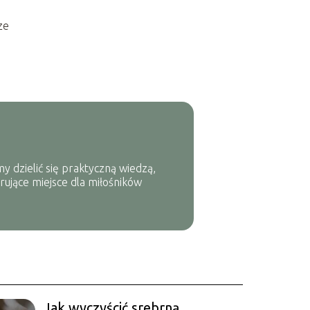
ze
y dzielić się praktyczną wiedzą,
rujące miejsce dla miłośników
Jak wyczyścić srebrną