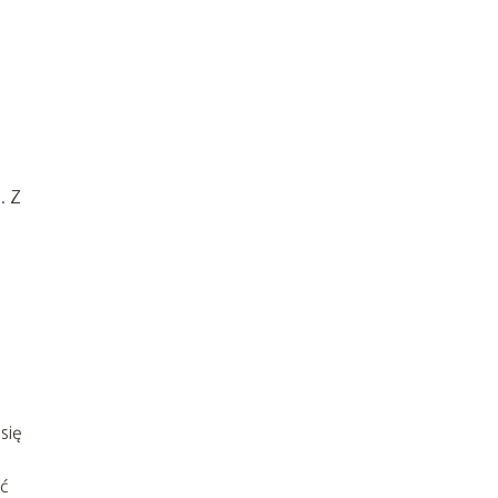
. Z
się
ć