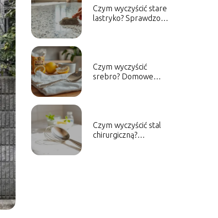
Czym wyczyścić stare
lastryko? Sprawdzone
metody i porady
Czym wyczyścić
srebro? Domowe
sposoby na skuteczne
czyszczenie
Czym wyczyścić stal
chirurgiczną?
Skuteczne metody
czyszczenia