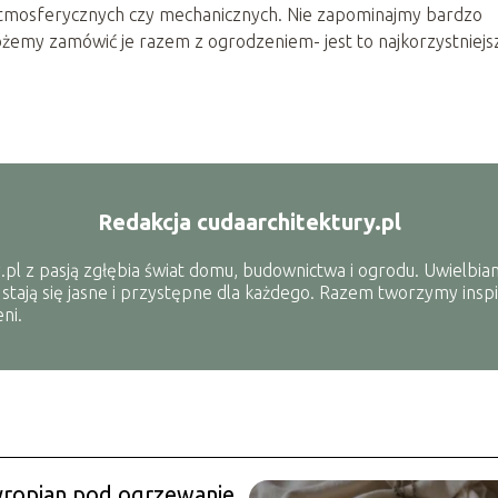
atmosferycznych czy mechanicznych. Nie zapominajmy bardzo
ożemy zamówić je razem z ogrodzeniem- jest to najkorzystniejs
Redakcja cudaarchitektury.pl
.pl z pasją zgłębia świat domu, budownictwa i ogrodu. Uwielbiam
 stają się jasne i przystępne dla każdego. Razem tworzymy inspi
ni.
tyropian pod ogrzewanie