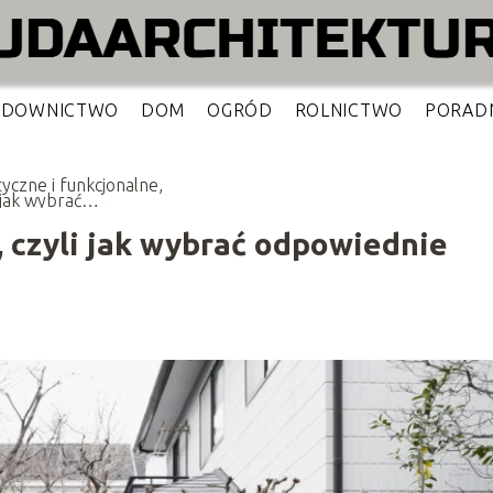
UDOWNICTWO
DOM
OGRÓD
ROLNICTWO
PORAD
tyczne i funkcjonalne,
 jak wybrać
wiednie ogrodzenie?
, czyli jak wybrać odpowiednie