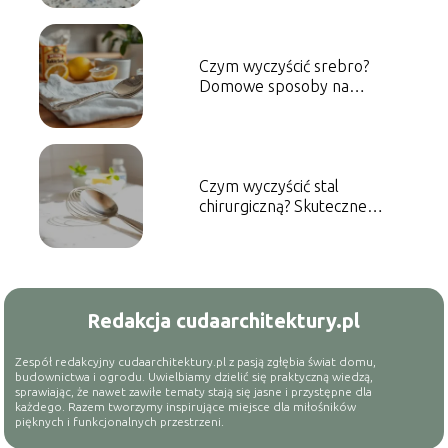
Czym wyczyścić srebro?
Domowe sposoby na
skuteczne czyszczenie
Czym wyczyścić stal
chirurgiczną? Skuteczne
metody czyszczenia
Redakcja cudaarchitektury.pl
Zespół redakcyjny cudaarchitektury.pl z pasją zgłębia świat domu,
budownictwa i ogrodu. Uwielbiamy dzielić się praktyczną wiedzą,
sprawiając, że nawet zawiłe tematy stają się jasne i przystępne dla
każdego. Razem tworzymy inspirujące miejsce dla miłośników
pięknych i funkcjonalnych przestrzeni.