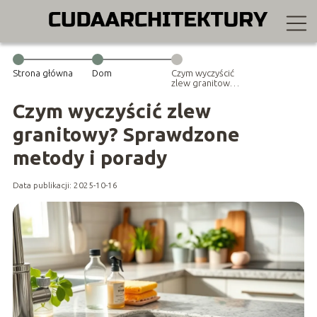
Strona główna
Dom
Czym wyczyścić
zlew granitowy?
Sprawdzone
metody i
Czym wyczyścić zlew
porady
granitowy? Sprawdzone
metody i porady
Data publikacji: 2025-10-16