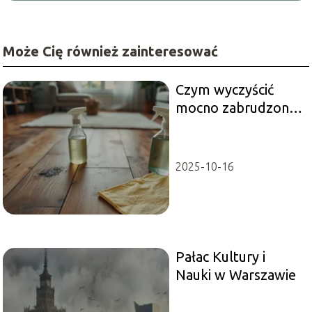
Może Cię również zainteresować
Czym wyczyścić
mocno zabrudzone
panele?
Sprawdzone
metody czyszczenia
2025-10-16
Pałac Kultury i
Nauki w Warszawie