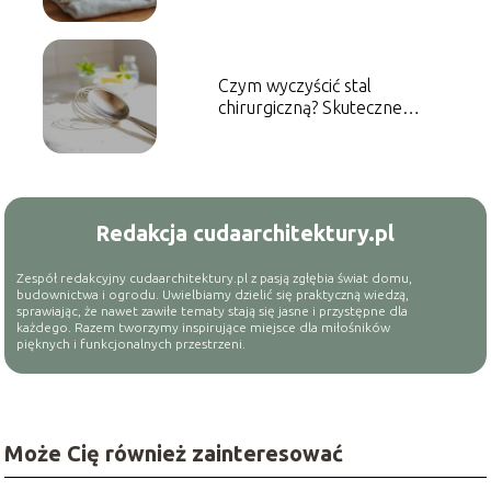
Czym wyczyścić stal
chirurgiczną? Skuteczne
metody czyszczenia
Redakcja cudaarchitektury.pl
Zespół redakcyjny cudaarchitektury.pl z pasją zgłębia świat domu,
budownictwa i ogrodu. Uwielbiamy dzielić się praktyczną wiedzą,
sprawiając, że nawet zawiłe tematy stają się jasne i przystępne dla
każdego. Razem tworzymy inspirujące miejsce dla miłośników
pięknych i funkcjonalnych przestrzeni.
Może Cię również zainteresować