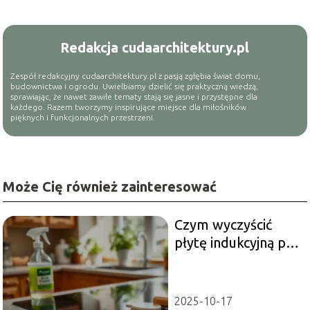
Redakcja cudaarchitektury.pl
Zespół redakcyjny cudaarchitektury.pl z pasją zgłębia świat domu,
budownictwa i ogrodu. Uwielbiamy dzielić się praktyczną wiedzą,
sprawiając, że nawet zawiłe tematy stają się jasne i przystępne dla
każdego. Razem tworzymy inspirujące miejsce dla miłośników
pięknych i funkcjonalnych przestrzeni.
Może Cię również zainteresować
Czym wyczyścić
płytę indukcyjną po
przypaleniu?
Sprawdź skuteczne
metody!
2025-10-17