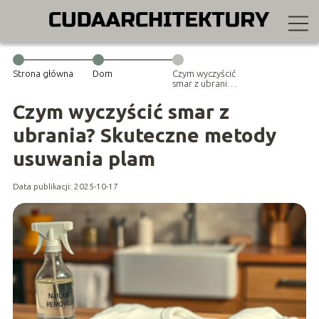
Strona główna
Dom
Czym wyczyścić
smar z ubrania?
Skuteczne
metody
Czym wyczyścić smar z
usuwania plam
ubrania? Skuteczne metody
usuwania plam
Data publikacji: 2025-10-17