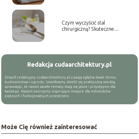
Czym wyczyścić stal
chirurgiczną? Skuteczne
metody czyszczenia
Redakcja cudaarchitektury.pl
Zespół redakcyjny cudaarchitektury.pl z pasją zgłębia świat domu,
budownictwa i ogrodu. Uwielbiamy dzielić się praktyczną wiedzą,
sprawiając, że nawet zawiłe tematy stają się jasne i przystępne dla
każdego. Razem tworzymy inspirujące miejsce dla miłośników
pięknych i funkcjonalnych przestrzeni.
Może Cię również zainteresować