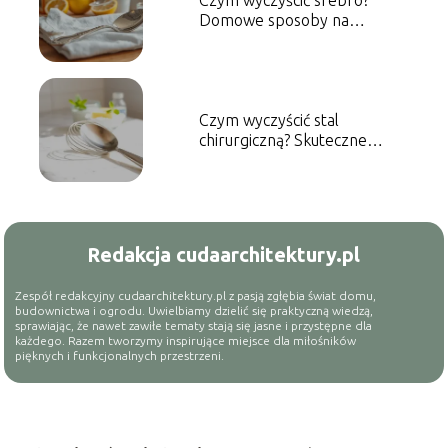
Domowe sposoby na
skuteczne czyszczenie
Czym wyczyścić stal
chirurgiczną? Skuteczne
metody czyszczenia
Redakcja cudaarchitektury.pl
Zespół redakcyjny cudaarchitektury.pl z pasją zgłębia świat domu,
budownictwa i ogrodu. Uwielbiamy dzielić się praktyczną wiedzą,
sprawiając, że nawet zawiłe tematy stają się jasne i przystępne dla
każdego. Razem tworzymy inspirujące miejsce dla miłośników
pięknych i funkcjonalnych przestrzeni.