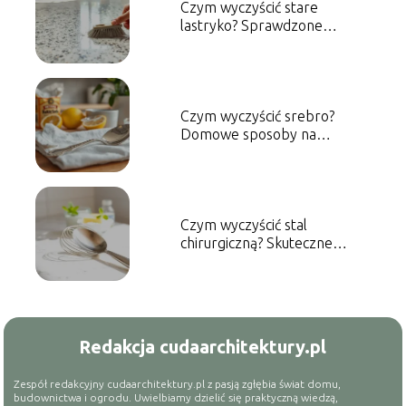
Czym wyczyścić stare
lastryko? Sprawdzone
metody i porady
Czym wyczyścić srebro?
Domowe sposoby na
skuteczne czyszczenie
Czym wyczyścić stal
chirurgiczną? Skuteczne
metody czyszczenia
Redakcja cudaarchitektury.pl
Zespół redakcyjny cudaarchitektury.pl z pasją zgłębia świat domu,
budownictwa i ogrodu. Uwielbiamy dzielić się praktyczną wiedzą,