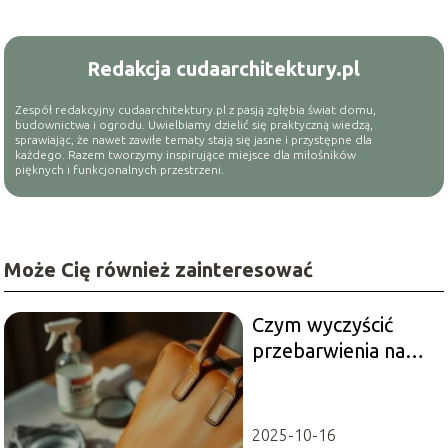
Redakcja cudaarchitektury.pl
Zespół redakcyjny cudaarchitektury.pl z pasją zgłębia świat domu,
budownictwa i ogrodu. Uwielbiamy dzielić się praktyczną wiedzą,
sprawiając, że nawet zawiłe tematy stają się jasne i przystępne dla
każdego. Razem tworzymy inspirujące miejsce dla miłośników
pięknych i funkcjonalnych przestrzeni.
Może Cię również zainteresować
Czym wyczyścić
przebarwienia na
torebce?
Sprawdzone
metody i porady
2025-10-16