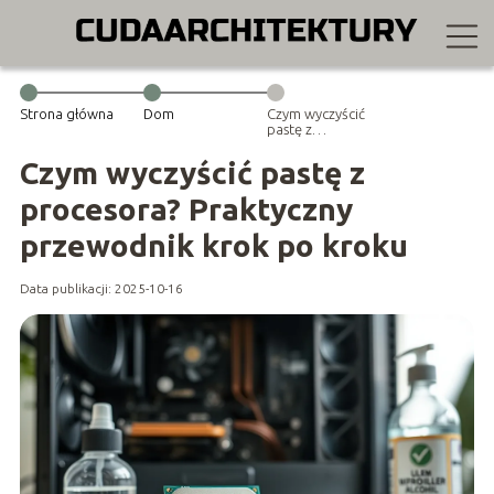
Strona główna
Dom
Czym wyczyścić
pastę z
procesora?
Praktyczny
Czym wyczyścić pastę z
przewodnik
krok po kroku
procesora? Praktyczny
przewodnik krok po kroku
Data publikacji: 2025-10-16