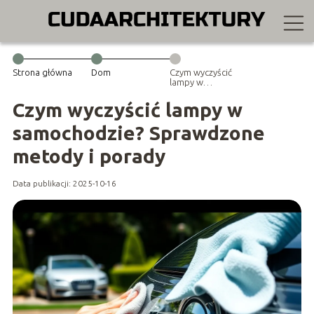
Strona główna
Dom
Czym wyczyścić
lampy w
samochodzie?
Sprawdzone
Czym wyczyścić lampy w
metody i
porady
samochodzie? Sprawdzone
metody i porady
Data publikacji: 2025-10-16