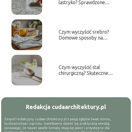
lastryko? Sprawdzone
metody i porady
Czym wyczyścić srebro?
Domowe sposoby na
skuteczne czyszczenie
Czym wyczyścić stal
chirurgiczną? Skuteczne
metody czyszczenia
Redakcja cudaarchitektury.pl
Zespół redakcyjny cudaarchitektury.pl z pasją zgłębia świat domu,
budownictwa i ogrodu. Uwielbiamy dzielić się praktyczną wiedzą,
sprawiając, że nawet zawiłe tematy stają się jasne i przystępne dla