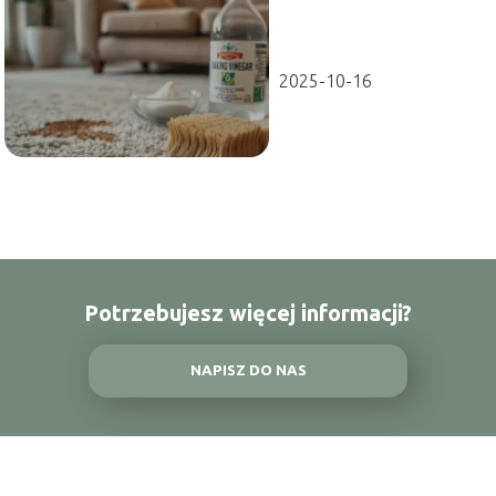
dywan?
Sprawdzone
domowe metody
2025-10-16
Potrzebujesz więcej informacji?
NAPISZ DO NAS