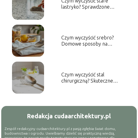
Czym wyczyścić stare
lastryko? Sprawdzone
metody i porady
Czym wyczyścić srebro?
Domowe sposoby na
skuteczne czyszczenie
Czym wyczyścić stal
chirurgiczną? Skuteczne
metody czyszczenia
Redakcja cudaarchitektury.pl
Zespół redakcyjny cudaarchitektury.pl z pasją zgłębia świat domu,
budownictwa i ogrodu. Uwielbiamy dzielić się praktyczną wiedzą,
sprawiając, że nawet zawiłe tematy stają się jasne i przystępne dla