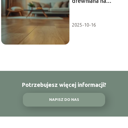
drewniana na
ogrzewanie
podłogowe: co
wybrać?
2025-10-16
Potrzebujesz więcej informacji?
NAPISZ DO NAS