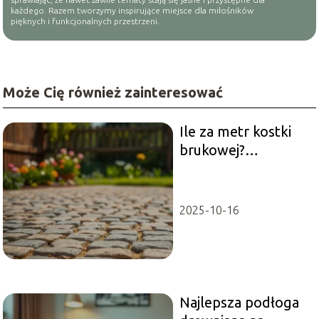
każdego. Razem tworzymy inspirujące miejsce dla miłośników
pięknych i funkcjonalnych przestrzeni.
Może Cię również zainteresować
Ile za metr kostki
brukowej?
Przewodnik po
cenach i materiałach
2025-10-16
Najlepsza podłoga