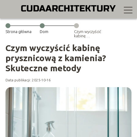
Strona główna
Dom
Czym wyczyścić
kabinę
prysznicową z
kamienia?
Czym wyczyścić kabinę
Skuteczne
metody
prysznicową z kamienia?
Skuteczne metody
Data publikacji: 2025-10-16