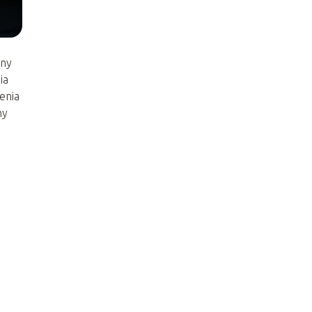
zny
ia
enia
ny