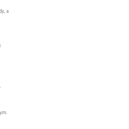
dy, a
i
.
wym.