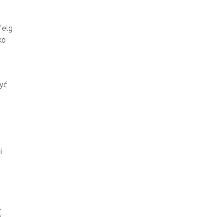
felg
ko
yć
i
.