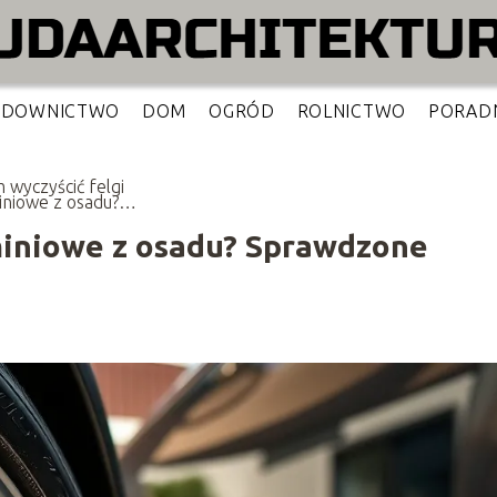
UDOWNICTWO
DOM
OGRÓD
ROLNICTWO
PORAD
 wyczyścić felgi
iniowe z osadu?
wdzone metody i
dy
miniowe z osadu? Sprawdzone