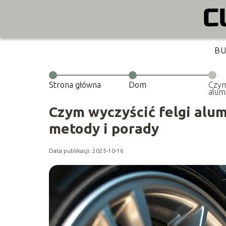
B
Strona główna
Dom
Czym
alum
Spra
pora
Czym wyczyścić felgi alu
metody i porady
Data publikacji: 2025-10-16