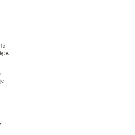
 Te
ięte.
.
u
je
y