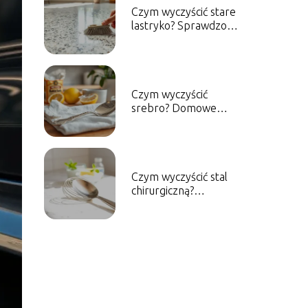
Czym wyczyścić stare
lastryko? Sprawdzone
metody i porady
Czym wyczyścić
srebro? Domowe
sposoby na skuteczne
czyszczenie
Czym wyczyścić stal
chirurgiczną?
Skuteczne metody
czyszczenia