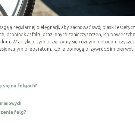
gają regularnej pielęgnacji, aby zachować swój blask i estetyc
 drobinek asfaltu oraz innych zanieczyszczeń, ich powierzchn
sadom. W artykule tym przyjrzymy się różnym metodom czyszcz
esjonalnym preparatom, które pomogą przywrócić im pierwot
 się na felgach?
uminiowych
zenia felg?