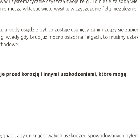
ać i systematycznie czyszczą swoje felgi. To niesie za sobą wie
ie muszą wkładać wiele wysiłku w czyszczenie felg niezależnie
 a kiedy osiądzie pył, to zostaje usunięty zanim zdąży się zapie
g, wtedy gdy brud już mocno osiadł na felgach, to musimy uzbr
ochodowe.
je przed korozją i innymi uszkodzeniami, które mogą
elęgnacji, aby uniknąć trwałych uszkodzeń spowodowanych pyłe