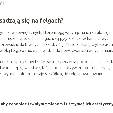
eń?
sadzają się na felgach?
czynników zewnętrznych, które mogą wpłynąć na ich strukturę i
tóre można spotkać na felgach, są pyły z klocków hamulcowych.
 prowadzić do trwałych uszkodzeń, jeśli nie zostaną szybko usun
owłoką felg, co może prowadzić do powstawania trwałych zmian
 często spotykamy tłuste zanieczyszczenia pochodzące z układ
e tworzą lepką warstwę, która mocno przywiera do felg, czyniąc 
tkowym problemem staje się żółknięcie felg spowodowane
, aby zapobiec trwałym zmianom i utrzymać ich estetyczn