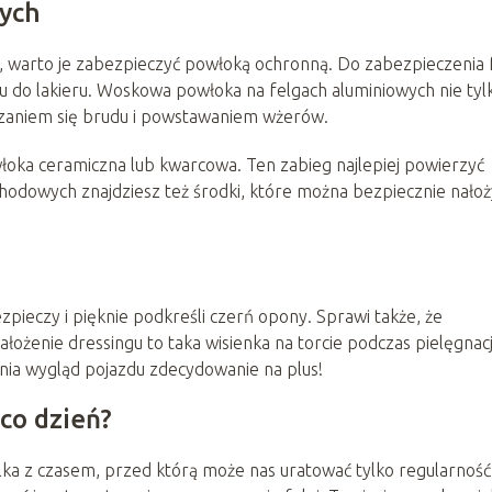
wych
e, warto je zabezpieczyć powłoką ochronną. Do zabezpieczenia 
u do lakieru. Woskowa powłoka na felgach aluminiowych nie tyl
adzaniem się brudu i powstawaniem wżerów.
łoka ceramiczna lub kwarcowa. Ten zabieg najlepiej powierzyć
odowych znajdziesz też środki, które można bezpiecznie nałoż
zpieczy i pięknie podkreśli czerń opony. Sprawi także, że
ałożenie dressingu to taka wisienka na torcie podczas pielęgnacj
ia wygląd pojazdu zdecydowanie na plus!
 co dzień?
lka z czasem, przed którą może nas uratować tylko regularność