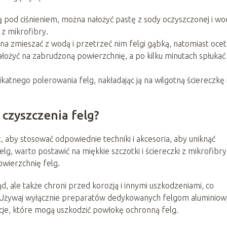
ą pod ciśnieniem, można nałożyć pastę z sody oczyszczonej i wo
 z mikrofibry.
a zmieszać z wodą i przetrzeć nim felgi gąbką, natomiast ocet
ożyć na zabrudzoną powierzchnię, a po kilku minutach spłukać
atnego polerowania felg, nakładając ją na wilgotną ściereczkę 
czyszczenia felg?
, aby stosować odpowiednie techniki i akcesoria, aby uniknąć
lg, warto postawić na miękkie szczotki i ściereczki z mikrofibry
owierzchnię felg.
d, ale także chroni przed korozją i innymi uszkodzeniami, co
. Używaj wyłącznie preparatów dedykowanych felgom aluminio
cje, które mogą uszkodzić powłokę ochronną felg.