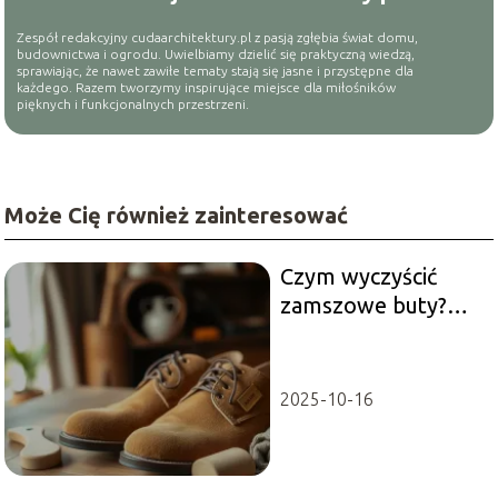
Zespół redakcyjny cudaarchitektury.pl z pasją zgłębia świat domu,
budownictwa i ogrodu. Uwielbiamy dzielić się praktyczną wiedzą,
sprawiając, że nawet zawiłe tematy stają się jasne i przystępne dla
każdego. Razem tworzymy inspirujące miejsce dla miłośników
pięknych i funkcjonalnych przestrzeni.
Może Cię również zainteresować
Czym wyczyścić
zamszowe buty?
Sprawdzone
metody i porady
2025-10-16